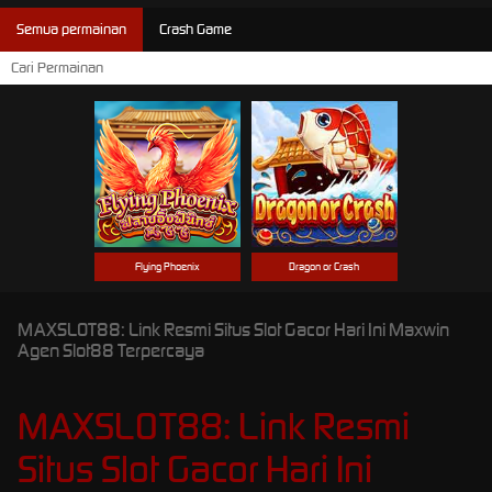
Semua permainan
Crash Game
Flying Phoenix
Dragon or Crash
MAXSLOT88: Link Resmi Situs Slot Gacor Hari Ini Maxwin
Agen Slot88 Terpercaya
MAXSLOT88: Link Resmi
Situs Slot Gacor Hari Ini