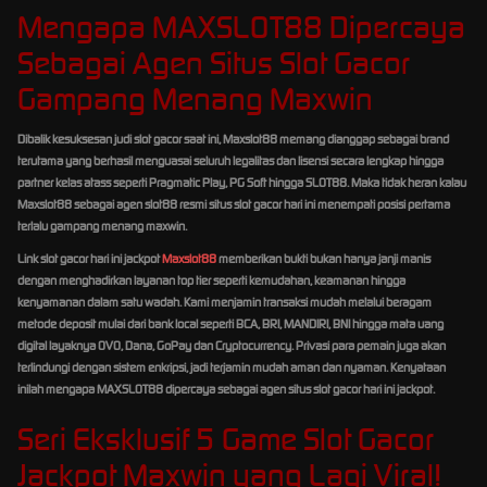
Mengapa MAXSLOT88 Dipercaya
Sebagai Agen Situs Slot Gacor
Gampang Menang Maxwin
Dibalik kesuksesan judi slot gacor saat ini, Maxslot88 memang dianggap sebagai brand
terutama yang berhasil menguasai seluruh legalitas dan lisensi secara lengkap hingga
partner kelas atass seperti Pragmatic Play, PG Soft hingga SLOT88. Maka tidak heran kalau
Maxslot88 sebagai agen slot88 resmi situs slot gacor hari ini menempati posisi pertama
terlalu gampang menang maxwin.
Link slot gacor hari ini jackpot
Maxslot88
memberikan bukti bukan hanya janji manis
dengan menghadirkan layanan top tier seperti kemudahan, keamanan hingga
kenyamanan dalam satu wadah. Kami menjamin transaksi mudah melalui beragam
metode deposit mulai dari bank local seperti BCA, BRI, MANDIRI, BNI hingga mata uang
digital layaknya OVO, Dana, GoPay dan Cryptocurrency. Privasi para pemain juga akan
terlindungi dengan sistem enkripsi, jadi terjamin mudah aman dan nyaman. Kenyataan
inilah mengapa MAXSLOT88 dipercaya sebagai agen situs slot gacor hari ini jackpot.
Seri Eksklusif 5 Game Slot Gacor
Jackpot Maxwin yang Lagi Viral!