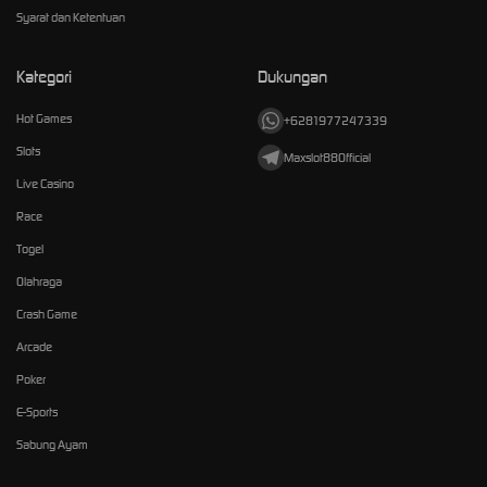
Syarat dan Ketentuan
Kategori
Dukungan
Hot Games
+6281977247339
Slots
Maxslot88Official
Live Casino
Race
Togel
Olahraga
Crash Game
Arcade
Poker
E-Sports
Sabung Ayam