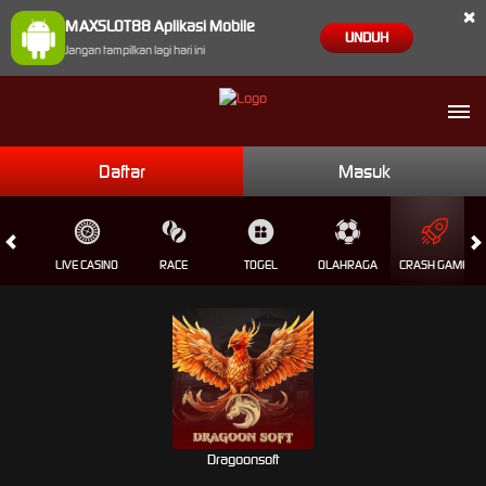
×
MAXSLOT88 Aplikasi Mobile
UNDUH
Jangan tampilkan lagi hari ini
Daftar
Masuk
OTS
LIVE CASINO
RACE
TOGEL
OLAHRAGA
CRASH GAME
Dragoonsoft