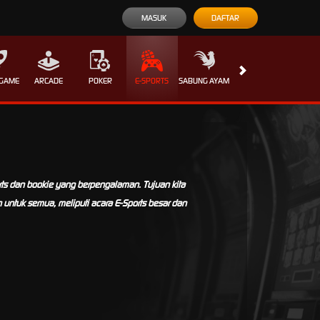
MASUK
DAFTAR
 GAME
ARCADE
POKER
E-SPORTS
SABUNG AYAM
PROMOSI
ts dan bookie yang berpengalaman. Tujuan kita
untuk semua, meliputi acara E-Sports besar dan