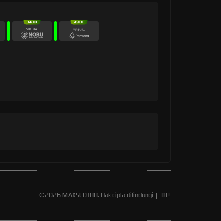
©2026 MAXSLOT88. Hak cipta dilindungi | 18+