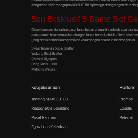
Kenyataan inilah mengapa MAXSLOT88 dipercaya sebagai agen situs slot gac
Seri Eksklusif 5 Game Slot G
Dalam bermain slot online gacor tentu tujuan utama kita adalah agar bi
para pemain bisa meraup keuntungan tanpa batas. Untuk itu, Demi kesenan
yang selalu berhasil menghasilkan kemenangan beruntun belakangan ini.
Sweet Bonanza Super Scatter
Wukong Black Scatter
Gates of Olympus
Bang Gacor 1000
Mahjong Ways 2
Kebijaksanaan
Platform
Tentang MAXSLOT88
Promosi
Responsible Gambling
Loyalty
Pusat Bantuan
Referral
Syarat dan Ketentuan