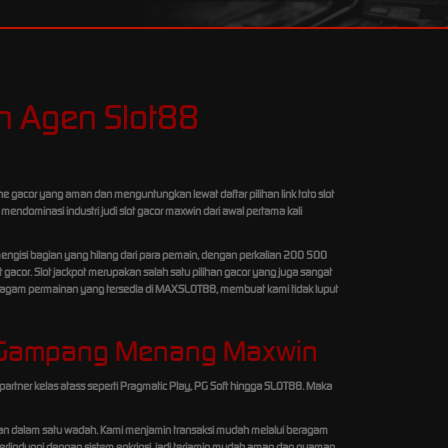
in Agen Slot88
e gacor yang aman dan menguntungkan lewat daftar pilihan link toto slot
 mendominasi industri judi slot gacor maxwin dari awal pertama kali
engisi bagian yang hilang dari para pemain, dengan perkalian 200 500
t gacor. Slot jackpot merupakan salah satu pilihan gacor yang juga sangat
beragam permainan yang tersedia di MAXSLOT88, membuat kami tidak luput
r Gampang Menang Maxwin
 partner kelas atass seperti Pragmatic Play, PG Soft hingga SLOT88. Maka
an dalam satu wadah. Kami menjamin transaksi mudah melalui beragam
terlindungi dengan sistem enkripsi, jadi terjamin mudah aman dan nyaman.