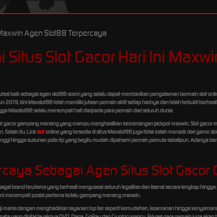
 Maxwin Agen Slot88 Terpercaya
Situs Slot Gacor Hari Ini Maxw
putasi baik sebagai agen slot88 resmi yang selalu dapat memberikan pengalaman bermain slot onlin
2019, kini Maxslot88 telah memiliki jutaan pemain aktif setiap harinya dan telah terbukti berhasil
a Maxslot88 selalu menempati hati daripada para pemain dari seluruh dunia.
inan slot gacor gampang menang yang mampu menghasilkan kemenangan jackpot maxwin. Slot gacor m
Selain itu, Link
slot
online yang tersedia di situs Maxslot88 juga tidak kalah menarik dari game slo
ertinggi hingga susunan pola rtp yang begitu mudah dipahami pemain pemula sekalipun. Adanya 
aya Sebagai Agen Situs Slot Gaco
agai brand terutama yang berhasil menguasai seluruh legalitas dan lisensi secara lengkap hingga
ri ini menempati posisi pertama terlalu gampang menang maxwin.
ji manis dengan menghadirkan layanan top tier seperti kemudahan, keamanan hingga kenyaman
a mata uang digital layaknya OVO, Dana, GoPay dan Cryptocurrency. Privasi para pemain juga akan 