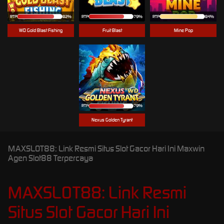
RTP
82%
RTP
79%
RTP
84%
WD Gold Blast Fishing
Fruit Blast
Mine Pop
RTP
79%
Nexus Golden Tyrant
MAXSLOT88: Link Resmi Situs Slot Gacor Hari Ini Maxwin
Agen Slot88 Terpercaya
MAXSLOT88: Link Resmi
Situs Slot Gacor Hari Ini