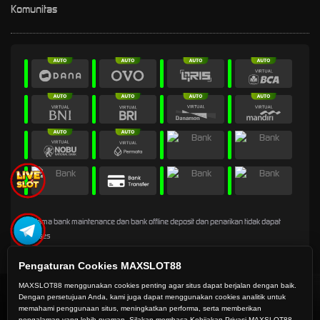
Komunitas
* Selama bank maintenance dan bank offline deposit dan penarikan tidak dapat
diproses
Pengaturan Cookies MAXSLOT88
MAXSLOT88 menggunakan cookies penting agar situs dapat berjalan dengan baik.
Dengan persetujuan Anda, kami juga dapat menggunakan cookies analitik untuk
©2026 MAXSLOT88 menawarkan berbagai macam provider pilihan terbaik dan didukung
memahami penggunaan situs, meningkatkan performa, serta memberikan
oleh Layanan Pelanggan profesional 24/7 yang siap melayani Anda.
pengalaman yang lebih nyaman. Silakan membaca
Kebijakan Privasi MAXSLOT88