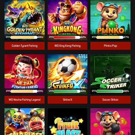
RTP
89%
RTP
82%
RTP
87%
Golden Tyrant Fishing
WD King Kong Fishing
Plinko Pop
RTP
85%
RTP
90%
RTP
98%
WD Nezha Fishing Legend
StrikerX
Soccer Striker