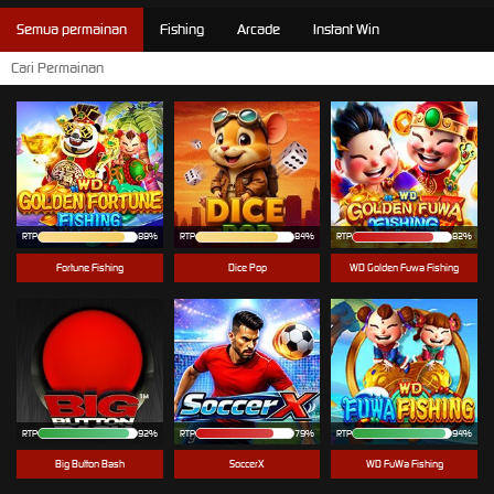
Semua permainan
Fishing
Arcade
Instant Win
RTP
88%
RTP
84%
RTP
82%
Fortune Fishing
Dice Pop
WD Golden Fuwa Fishing
RTP
92%
RTP
79%
RTP
94%
Big Button Bash
SoccerX
WD FuWa Fishing