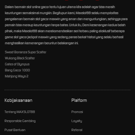
Dalam bermain slot online gacor tentu tujuan utama kita adalah agar bisa meraih
keuntungan semaksimal mungkin. Begitupun kami, Maxslot88 selalu memprioritas
pengalaman bermain slot gacor maxwin yang aman dan menguntungkan, sehingga para
pemain bisa meraup keuntungan tanpa batas. Untuk itu, Demi kesenangan kedua belah
pihak, maka Maxslot88 akan merekomendasikan seri terbaru paling eksklusif beberapa
game slot gacor jackpot maxwin yang sedang panas berkat histori yang selalu berhasil
menghasilkan kemenangan beruntun belakangan ini.
Sweet Bonanza Super Scatter
Wukong Black Scatter
Gates of Olympus
Bang Gacor 1000
Mahjong Ways 2
Kebijaksanaan
Platform
Tentang MAXSLOT88
Promosi
Responsible Gambling
Loyalty
Pusat Bantuan
Referral