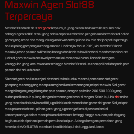
Maxwin Agen Slot88
Terpercaya
Maxslot88 adalah situs
slot gacor
terpercaya yang dikenal baik memiliki reputasi baik
sebagai agen slot88 resmi yang selalu dapat memberikan pengalaman bermain slot online
gacor yang aman dan menguntungkan lewat daftar pilihan link toto slot jackpot terpercaya
hari ini paling gampang menang maxwin. Hadir sejak tahun 2019, kini Maxslot88 telah
memiliki jutaan pemain aktif setiap harinya dan telah terbukti berhasil mendominasi industri
judi slot gacor maxwin dari awal pertama kali memasuki arena. Tersedia beragam
keunggulan yang kami tawarkan sehingga Maxslot88 selalu menempati hati daripada para
pemain dari seluruh dunia.
Situs slot gacor hari ini menjadi destinasi terbaik untuk mencari permainan slot gacor
gampang menang yang mampu menghasilkan kemenangan jackpot maxwin. Slot gacor
mengisi bagian yang hilang dari para pemain, dengan perkalian 200 500 1000 yang
sudah pasti ampuh pulang dengan kemenangan besar di tangan. Selain itu, Link
slot
online
yang tersedia di situs Maxslot88 juga tidak kalah menarik dari game slot gacor. Slot jackpot
merupakan salah satu pilihan gacor yang juga sangat laris di pasaran berkat
kemampuannya dalam menciptakan nilai winrate tertinggi hingga susunan pola rtp yang
begitu mudah dipahami pemain pemula sekalipun. Adanya beragam permainan yang
tersedia di MAXSLOT88, membuat kami tidak luput dari unggulan Utama.