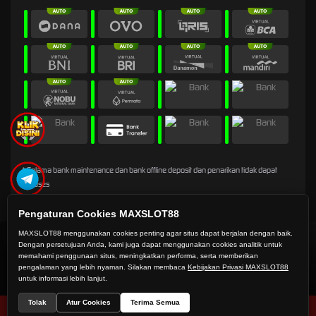
* Selama bank maintenance dan bank offline deposit dan penarikan tidak dapat
diproses
Pengaturan Cookies MAXSLOT88
MAXSLOT88 menggunakan cookies penting agar situs dapat berjalan dengan baik.
Dengan persetujuan Anda, kami juga dapat menggunakan cookies analitik untuk
©2026 MAXSLOT88 menawarkan berbagai macam provider pilihan terbaik dan didukung
memahami penggunaan situs, meningkatkan performa, serta memberikan
oleh Layanan Pelanggan profesional 24/7 yang siap melayani Anda.
pengalaman yang lebih nyaman. Silakan membaca
Kebijakan Privasi MAXSLOT88
untuk informasi lebih lanjut.
Tolak
Atur Cookies
Terima Semua